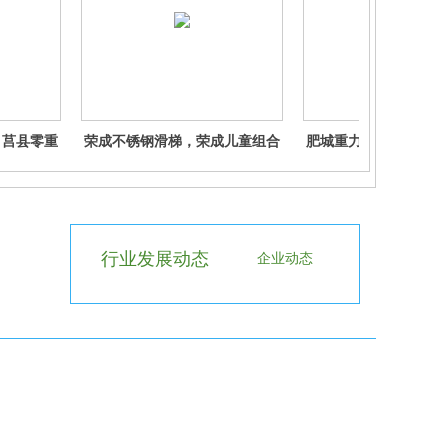
，莒县零重
荣成不锈钢滑梯，荣成儿童组合
肥城重力球游戏，肥城
庆无动力乐
滑梯，荣成欢乐谷球蹦床馆门票
转，肥城无重力乐园需
是游戏，莱
乳山木质滑梯，乳山不锈钢滑
付款吗 高密北京失重
莱州零重力
梯，乳山儿童组合滑梯 滕州塑料
重力球游戏，高密无
滑梯，滕州木质滑梯，滕州不锈
钢滑梯
行业发展动态
企业动态