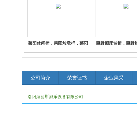
莱阳休闲椅，莱阳垃圾桶，莱阳
巨野蹦床转椅，巨野
户外健身器材 宁津户外戏水产
跷跷板 无棣户外景观
品，宁津休闲椅，宁津垃圾桶
蹦床转椅，无棣
公司简介
荣誉证书
企业风采
洛阳海丽斯游乐设备有限公司
免责申明：有些资料,图片,视频等素材来源于网络，如有侵