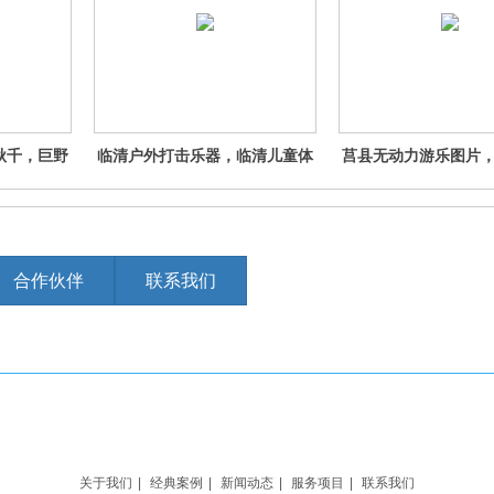
秋千，巨野
临清户外打击乐器，临清儿童体
莒县无动力游乐图片
产品，无棣
能拓展，临清儿童攀爬设备 茌平
力蹦床公园，莒县重
秋千
儿童攀岩产品，茌平户外打击乐
园 莱州失重星球是不
器，茌平儿童体能拓展
州无动力游乐图片，
蹦床公园
合作伙伴
联系我们
权联系管理员删除
关于我们
|
经典案例
|
新闻动态
|
服务项目
|
联系我们