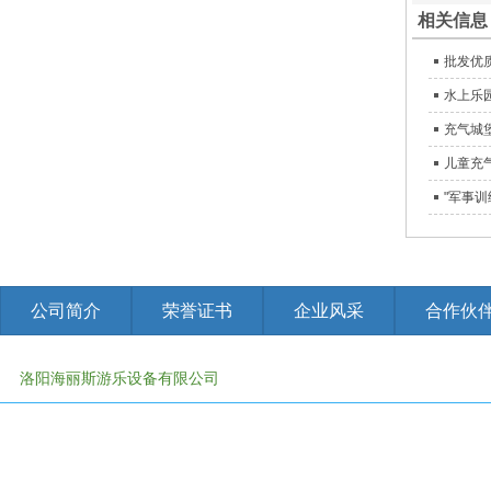
相关信息
批发优
水上乐
充气城
儿童充
"军事
公司简介
荣誉证书
企业风采
合作伙
洛阳海丽斯游乐设备有限公司
免责申明：有些资料,图片,视频等素材来源于网络，如有侵权联系管理