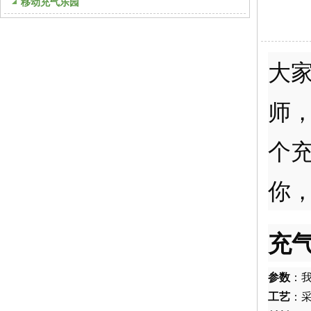
移动充气乐园
大
师
个
你
充
参数
：
工艺
：