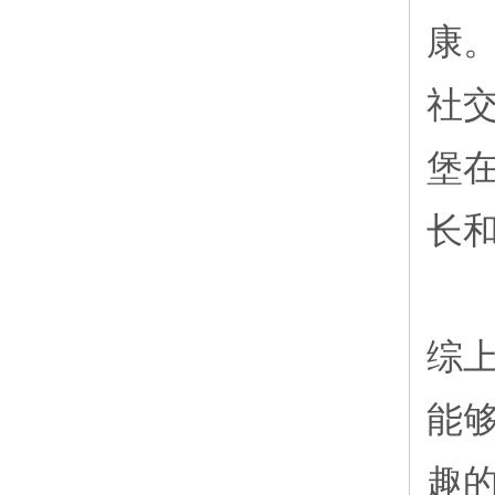
康
社
堡
长
综
能
趣