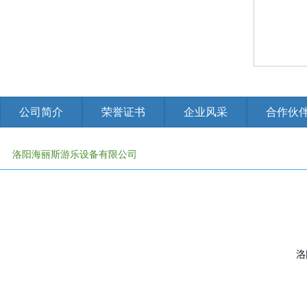
公司简介
荣誉证书
企业风采
合作伙
洛阳海丽斯游乐设备有限公司
免责申明：有些资料,图片,视频等素材来源于网络，如有侵权联系管理
洛