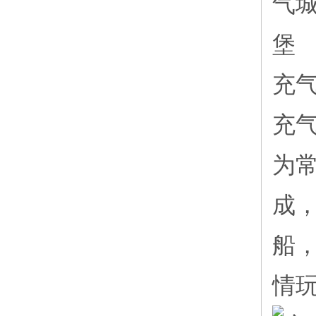
充
充
为
成
船
情