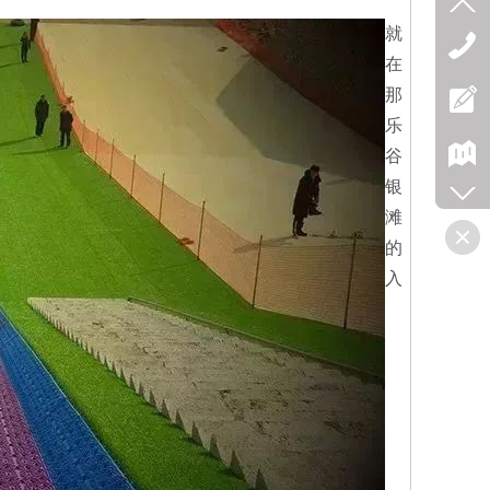
就
在
那
乐
谷
银
滩
的
入