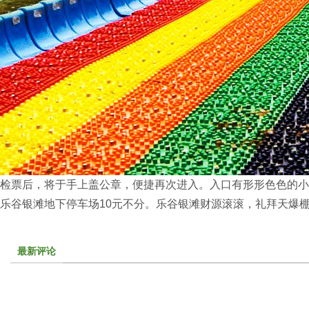
检票后，将于手上盖公章，便捷再次进入。入口有形形色色的小
乐谷银滩地下停车场10元不分。乐谷银滩财源滚滚，礼拜天爆
最新评论