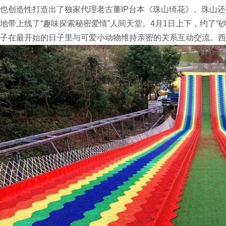
也创造性打造出了独家代理老古董IP台本《珠山绮花》。珠山
地带上线了“趣味探索秘密爱情”人间天堂。4月1日上下，约了“
子在最开始的日子里与可爱小动物维持亲密的关系互动交流。西
主体的游乐园