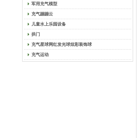
军用充气模型
充气蹦蹦云
儿童水上乐园设备
拱门
充气星球网红发光球炫彩装饰球
充气运动