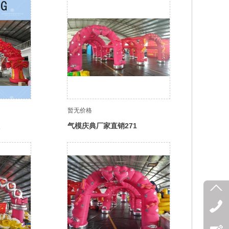
暂无价格
气模庆典厂家直销271