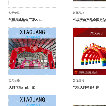
暂无价格
暂无价格
气模庆典销售厂家2766
气模庆典产品全国定做
暂无价格
暂无价格
庆典气模产品厂家
气模庆典销售厂家