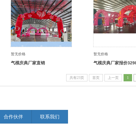
暂无价格
暂无价格
气模庆典厂家直销
气模庆典厂家报价329
共有23页
首页
上一页
1
合作伙伴
联系我们