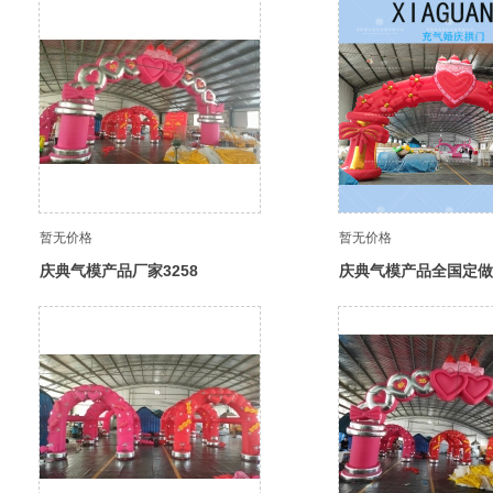
暂无价格
暂无价格
庆典气模产品厂家3258
庆典气模产品全国定做