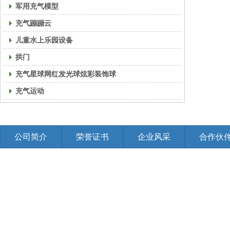
军用充气模型
充气蹦蹦云
儿童水上乐园设备
拱门
充气星球网红发光球炫彩装饰球
充气运动
公司简介
荣誉证书
企业风采
合作伙
免责申明：有些资料,图片,视频等素材来源于网络，如有侵权联系管理