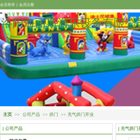
会员登录
|
会员注册
洛阳海丽斯游乐设备有限公
主页
>>
公司产品
>>
拱门
>>
充气拱门开业
公司产品
充气拱门