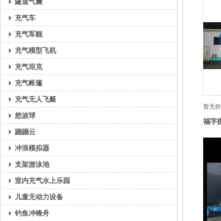
隧道气囊
充气车
充气军舰
充气模型飞机
充气坦克
充气帐篷
充气无人飞艇
暂无价
悠波球
福字
蹦蹦云
冲浪模拟器
支架游泳池
室内充气水上乐园
儿童无动力设备
钓鱼冲锋舟