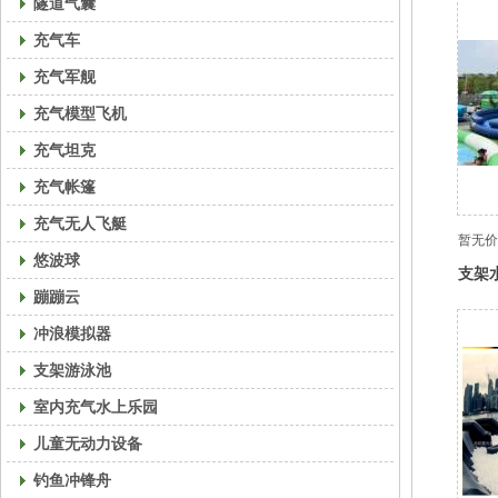
隧道气囊
充气车
充气军舰
充气模型飞机
充气坦克
充气帐篷
充气无人飞艇
暂无价
悠波球
支架
蹦蹦云
池，
冲浪模拟器
支架游泳池
室内充气水上乐园
儿童无动力设备
钓鱼冲锋舟