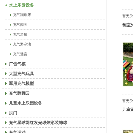
水上乐园设备
充气蹦蹦床
暂无价
制室
充气闯关
大型
充气滑梯
充气游泳池
充气迷宫
广告气模
大型充气玩具
军用充气模型
充气蹦蹦云
暂无价
儿童水上乐园设备
儿童
拱门
弹簧
充气星球网红发光球炫彩装饰球
跳床
充气运动