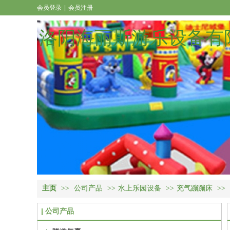
会员登录
|
会员注册
洛阳海丽斯游乐设备有
主页
>>
公司产品
>>
水上乐园设备
>>
充气蹦蹦床
>>
公司产品