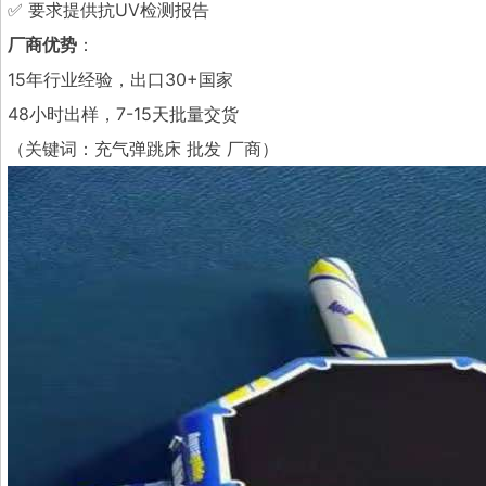
✅ 要求提供抗UV检测报告
厂商优势
：
15年行业经验，出口30+国家
48小时出样，7-15天批量交货
（关键词：充气弹跳床 批发 厂商）