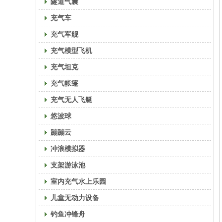
隧道气囊
充气车
充气军舰
充气模型飞机
充气坦克
充气帐篷
充气无人飞艇
悠波球
蹦蹦云
冲浪模拟器
支架游泳池
室内充气水上乐园
儿童无动力设备
钓鱼冲锋舟