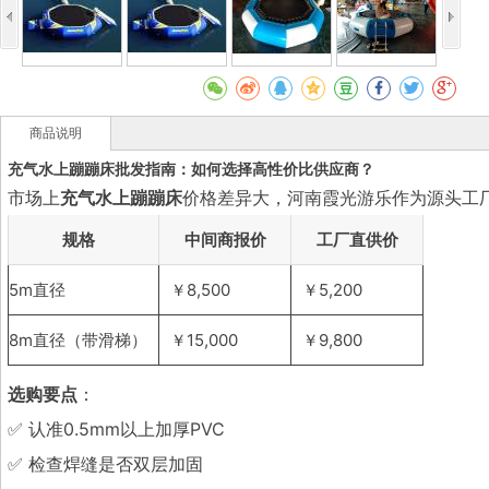
商品说明
充气水上蹦蹦床批发指南：如何选择高性价比供应商？
市场上
充气水上蹦蹦床
价格差异大，河南霞光游乐作为源头工
规格
中间商报价
工厂直供价
5m直径
￥8,500
￥5,200
8m直径（带滑梯）
￥15,000
￥9,800
选购要点
：
✅ 认准0.5mm以上加厚PVC
✅ 检查焊缝是否双层加固