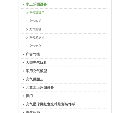
水上乐园设备
充气蹦蹦床
充气闯关
充气滑梯
充气游泳池
充气迷宫
广告气模
大型充气玩具
军用充气模型
充气蹦蹦云
儿童水上乐园设备
拱门
充气星球网红发光球炫彩装饰球
充气运动