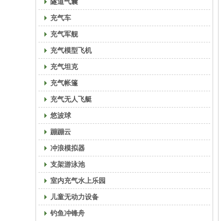
隧道气囊
充气车
充气军舰
充气模型飞机
充气坦克
充气帐篷
充气无人飞艇
悠波球
蹦蹦云
冲浪模拟器
支架游泳池
室内充气水上乐园
儿童无动力设备
钓鱼冲锋舟