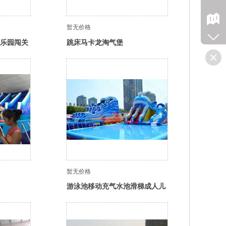
暂无价格
乐园闯关
跳床马卡龙淘气堡
玩具设备
暂无价格
游泳池移动充气水池滑梯成人儿
童游乐园