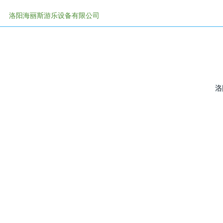
洛阳海丽斯游乐设备有限公司
免责申明：有些资料,图片,视频等素材来源于网络，如有侵权联系管理
洛