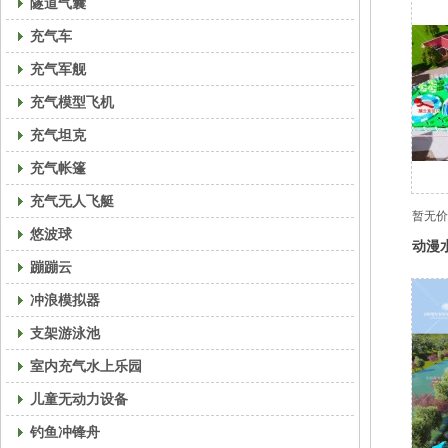
隧道气囊
充气车
充气军舰
充气模型飞机
充气坦克
充气帐篷
充气无人飞艇
暂无价
悠波球
动漫
蹦蹦云
冲浪模拟器
支架游泳池
室内充气水上乐园
儿童无动力设备
钓鱼冲锋舟