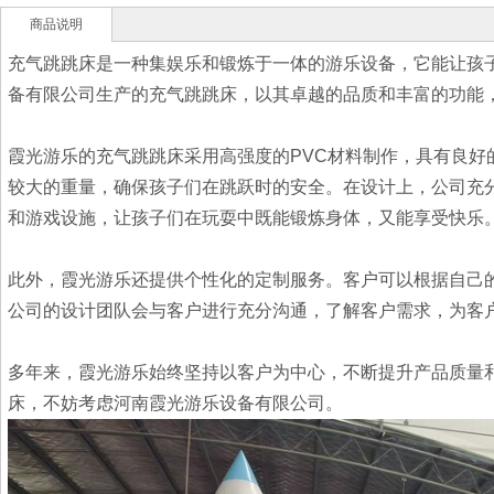
商品说明
充气跳跳床是一种集娱乐和锻炼于一体的游乐设备，它能让孩
备有限公司生产的充气跳跳床，以其卓越的品质和丰富的功能
霞光游乐的充气跳跳床采用高强度的PVC材料制作，具有良好
较大的重量，确保孩子们在跳跃时的安全。在设计上，公司充
和游戏设施，让孩子们在玩耍中既能锻炼身体，又能享受快乐
此外，霞光游乐还提供个性化的定制服务。客户可以根据自己
公司的设计团队会与客户进行充分沟通，了解客户需求，为客
多年来，霞光游乐始终坚持以客户为中心，不断提升产品质量
床，不妨考虑河南霞光游乐设备有限公司。