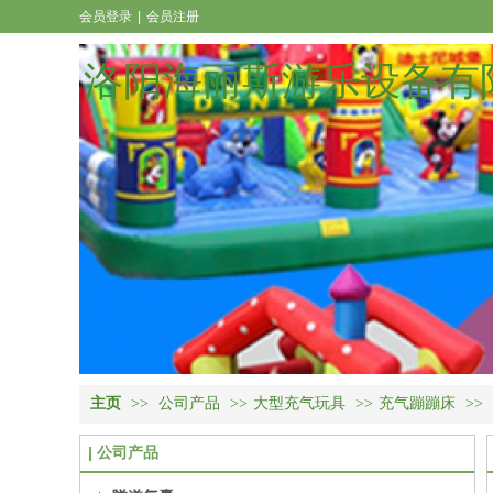
会员登录
|
会员注册
洛阳海丽斯游乐设备有
主页
>>
公司产品
>>
大型充气玩具
>>
充气蹦蹦床
>>
公司产品