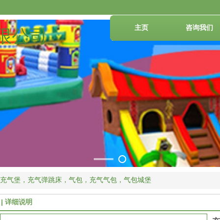
主页
咨询我们
限公司
充气堡，充气弹跳床，气包，充气气包，气包城堡
详细说明