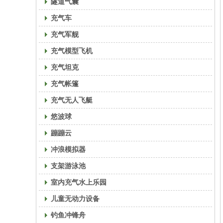
隧道气囊
充气车
充气军舰
充气模型飞机
充气坦克
充气帐篷
充气无人飞艇
悠波球
蹦蹦云
冲浪模拟器
支架游泳池
室内充气水上乐园
儿童无动力设备
钓鱼冲锋舟