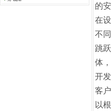
的
在
不
跳
体
开
客
以