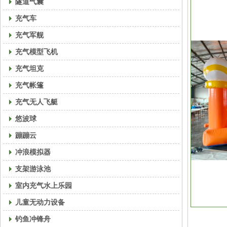
隧道气囊
充气车
充气军舰
充气模型飞机
充气坦克
充气帐篷
充气无人飞艇
悠波球
蹦蹦云
冲浪模拟器
支架游泳池
室内充气水上乐园
儿童无动力设备
钓鱼冲锋舟