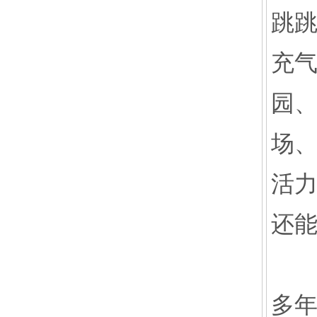
跳
充
园
场
活
还
多