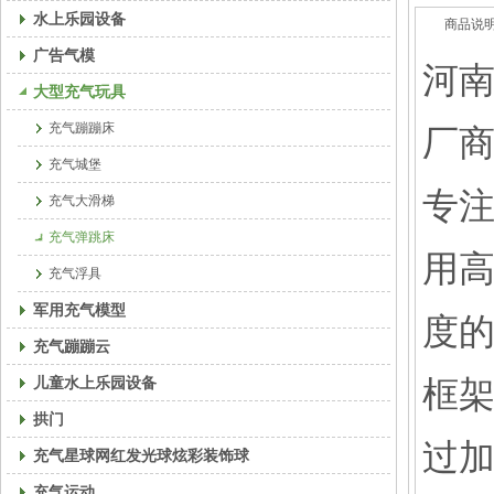
水上乐园设备
商品说
广告气模
河
大型充气玩具
充气蹦蹦床
厂
充气城堡
专
充气大滑梯
充气弹跳床
用
充气浮具
军用充气模型
度的
充气蹦蹦云
儿童水上乐园设备
框
拱门
过
充气星球网红发光球炫彩装饰球
充气运动