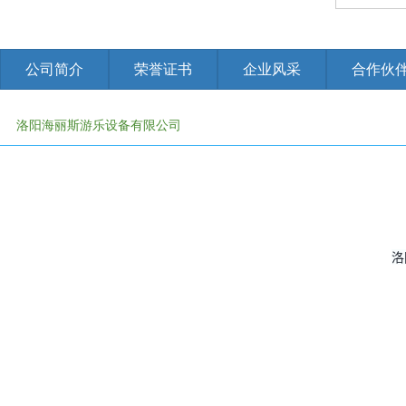
公司简介
荣誉证书
企业风采
合作伙
洛阳海丽斯游乐设备有限公司
免责申明：有些资料,图片,视频等素材来源于网络，如有侵权联系管理
洛